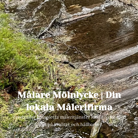
Målare Mölnlycke | Din
lokala Målerifirma
Vi erbjuder kompletta måleritjänster i Mölnlycke med
fokus på kvalitet och hållbarhet.