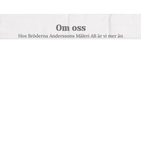
Om oss
Hos Bröderna Anderssons Måleri AB är vi mer än
bara målare – vi är experter inom måleribranschen
som är engagerade i att skapa vackra, hållbara och
funktionella utrymmen. Med mer än fyra decennier
av erfarenhet och en hängivenhet till kvalitet och
kundservice, är vi det självklara valet för ditt
måleriprojekt i Göteborg med omnejd, oavsett
omfattning eller komplexitet.
Meny
VÅRA TJÄNSTER
REFERENSPROJEKT